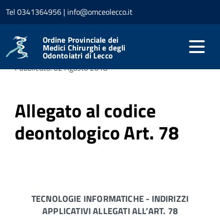
Tel 0341364956 | info@omceolecco.it
Home
Ordine
Il Codice Deontologico
Allegato al
codice deontologico Art. 78
Ordine Provinciale dei
Medici Chirurghi e degli
Odontoiatri di Lecco
Pubblicato: 02 Agosto 2018
Allegato al codice
deontologico Art. 78
TECNOLOGIE INFORMATICHE - INDIRIZZI
APPLICATIVI ALLEGATI ALL’ART. 78