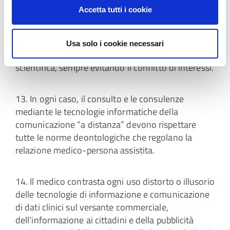
Accetta tutti i cookie
12. Il medico utilizza solo dopo attenta valutazione
clinica, etica e deontologica i sistemi e gli
strumenti di contatto plurisensoriale col paziente e
Usa solo i cookie necessari
agisce secondo gli indirizzi della comunità
scientifica, sempre evitando il conflitto di interessi.
13. In ogni caso, il consulto e le consulenze
mediante le tecnologie informatiche della
comunicazione “a distanza” devono rispettare
tutte le norme deontologiche che regolano la
relazione medico-persona assistita.
14. Il medico contrasta ogni uso distorto o illusorio
delle tecnologie di informazione e comunicazione
di dati clinici sul versante commerciale,
dell’informazione ai cittadini e della pubblicità