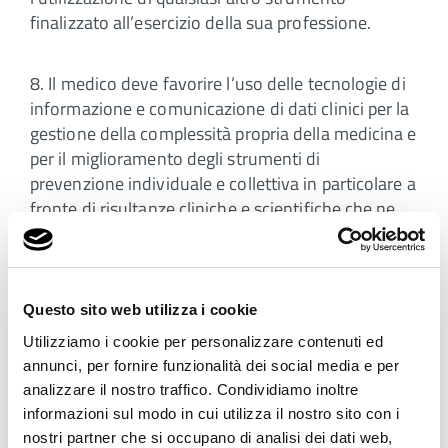
finalizzato all’esercizio della sua professione.
8. Il medico deve favorire l’uso delle tecnologie di
informazione e comunicazione di dati clinici per la
gestione della complessità propria della medicina e
per il miglioramento degli strumenti di
prevenzione individuale e collettiva in particolare a
fronte di risultanze cliniche e scientifiche che ne
documentino o giustifichino la scelta
preferenziale.
Questo sito web utilizza i cookie
9. Il medico collabora a garantire l’uso delle
tecnologie di informazione e comunicazione di
Utilizziamo i cookie per personalizzare contenuti ed
dati clinici ad esclusiva finalità di tutela della
annunci, per fornire funzionalità dei social media e per
analizzare il nostro traffico. Condividiamo inoltre
salute, ivi comprese le finalità di ricerca, di governo
informazioni sul modo in cui utilizza il nostro sito con i
e di controllo e di telemonitoraggio della qualità e
nostri partner che si occupano di analisi dei dati web,
dell'appropriatezza dell'assistenza da attuarsi