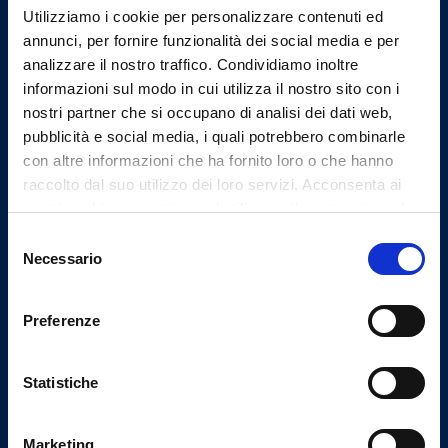
Utilizziamo i cookie per personalizzare contenuti ed
Indirizzo
annunci, per fornire funzionalità dei social media e per
Corso Martiri della Liberazione n° 86
analizzare il nostro traffico. Condividiamo inoltre
informazioni sul modo in cui utilizza il nostro sito con i
Lecco
nostri partner che si occupano di analisi dei dati web,
Tel.
pubblicità e social media, i quali potrebbero combinarle
0341364956
con altre informazioni che ha fornito loro o che hanno
Mail
raccolto dal suo utilizzo dei loro servizi. Acconsenta ai
info@omceolecco.it
nostri cookie se continua ad utilizzare il nostro sito web.
Selezione
Necessario
del
consenso
Codici istituzionali
Preferenze
Codice IPA
opmcolc
Statistiche
Codice Univoco Ufficio
UFHP4H
Marketing