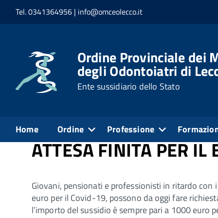
Tel. 0341364956 | info@omceolecco.it
Home
Professione
Notizie dell'Ordine
Ordine Provinciale dei M
Pubblicato: 26 Giugno 2020
degli Odontoiatri di Lec
Ente sussidiario dello Stato
Notizie dell'Ordine
Home
Ordine
Professione
Formazio
ATTESA FINITA PER I
Giovani, pensionati e professionisti in ritardo con 
euro per il Covid-19, possono da oggi fare richie
l’importo del sussidio è sempre pari a 1000 euro pe