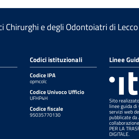
i Chirurghi e degli Odontoiatri di Lecco
Codici istituzionali
Linee Gui
Codice IPA
opmcolc
Codice Univoco Ufficio
UFHP4H
Sito realizzat
linee guida di 
Codice fiscale
servizi web de
95035770130
pubblicate da
collaborazion
PER LA TRA
DIGITALE.