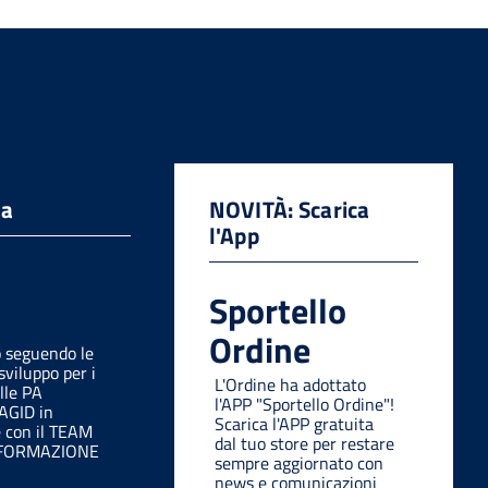
da
NOVITÀ: Scarica
l'App
Sportello
Ordine
o seguendo le
sviluppo per i
L'Ordine ha adottato
lle PA
l'APP "Sportello Ordine"!
 AGID in
Scarica l'APP gratuita
e con il TEAM
dal tuo store per restare
SFORMAZIONE
sempre aggiornato con
news e comunicazioni