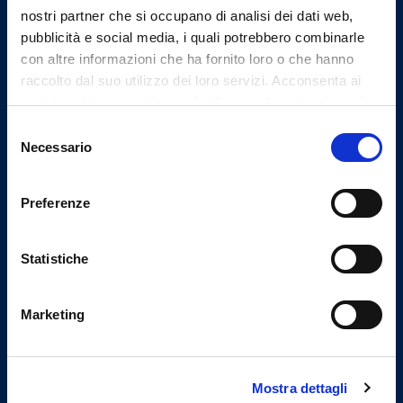
Indirizzi email
nostri partner che si occupano di analisi dei dati web,
pubblicità e social media, i quali potrebbero combinarle
Email istituzionale
con altre informazioni che ha fornito loro o che hanno
info@omceolecco.it
raccolto dal suo utilizzo dei loro servizi. Acconsenta ai
Email PEC
nostri cookie se continua ad utilizzare il nostro sito web.
segreteria.lc@pec.omceo.it
Selezione
Necessario
del
consenso
Uffici
Preferenze
Indirizzo
Corso Martiri della Liberazione n° 86
Statistiche
Lecco
Marketing
Tel.
0341364956
Mail
info@omceolecco.it
Mostra dettagli