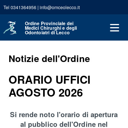
Tel 0341364956 | info@omceolecco.it
Home
Professione
Notizie dell'Ordine
Ordine Provinciale dei
Medici Chirurghi e degli
Odontoiatri di Lecco
Pubblicato: 11 Giugno 2026
Notizie dell'Ordine
ORARIO UFFICI
AGOSTO 2026
Si rende noto l'orario di apertura
al pubblico dell'Ordine nel