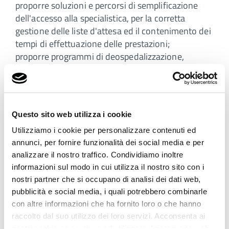
proporre soluzioni e percorsi di semplificazione
dell'accesso alla specialistica, per la corretta
gestione delle liste d'attesa ed il contenimento dei
tempi di effettuazione delle prestazioni;
proporre programmi di deospedalizzazione,
dimissioni protette, percorsi integrati con
l'assistenza primaria ed ospedaliera;
svolgere attività di promozione e sviluppo
dell'assistenza specialistica ambulatoriale;
Questo sito web utilizza i cookie
definire le procedure ed individuare i componenti
Utilizziamo i cookie per personalizzare contenuti ed
della Commissione Tecnica Aziendale di cui
annunci, per fornire funzionalità dei social media e per
all’articolo 21, comma 4;
analizzare il nostro traffico. Condividiamo inoltre
esprimere pareri in merito alle procedure di cui
informazioni sul modo in cui utilizza il nostro sito con i
all’articolo 30, comma 3 e all’articolo 31, comma 3.
nostri partner che si occupano di analisi dei dati web,
Il Comitato svolge funzioni consultive a richiesta
pubblicità e social media, i quali potrebbero combinarle
del Direttore Generale dell’Azienda sede del
con altre informazioni che ha fornito loro o che hanno
Comitato o di una delle Aziende ad esso afferenti.
raccolto dal suo utilizzo dei loro servizi. Acconsenta ai
nostri cookie se continua ad utilizzare il nostro sito web.