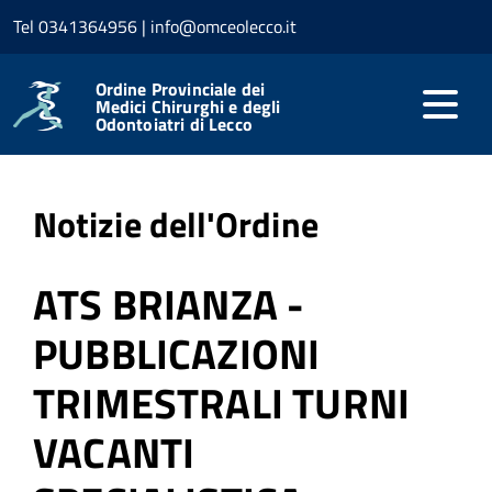
Tel 0341364956 | info@omceolecco.it
Home
Professione
Notizie dell'Ordine
Ordine Provinciale dei
Medici Chirurghi e degli
Odontoiatri di Lecco
Pubblicato: 12 Giugno 2026
Notizie dell'Ordine
ATS BRIANZA -
PUBBLICAZIONI
TRIMESTRALI TURNI
VACANTI