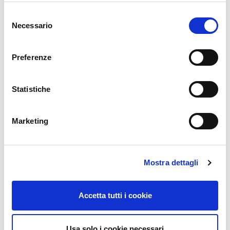
Per informazioni:
specialistiambulatoriali@asst-
Selezione
brianza.it
- tel. 039/6654444 - 4401
Necessario
del
consenso
PUBBLICAZIONI TRIMESTRALI TURNI VACANTI
Preferenze
SPECIALISTICA AMBULATORIALE
Statistiche
Marketing
Mostra dettagli
Accetta tutti i cookie
Usa solo i cookie necessari