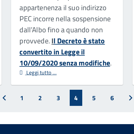
appartenenza il suo indirizzo
PEC incorre nella sospensione
dall’Albo fino a quando non
provvede.
I
l Decreto è stato
convertito in Legge il
10/09/2020 senza modifiche
.
Leggi tutto …
1
2
3
4
5
6
o
Prec
A