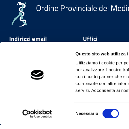
Ordine Provinciale dei Medic
Indirizzi email
Uffici
Email istituzionale
Indirizzo
Questo sito web utilizza i
info@omceolecco.it
Corso Martiri della
Utilizziamo i cookie per pe
Liberazione n° 86
Email PEC
per analizzare il nostro tra
Lecco
segreteria.lc@pec.omceo.it
con i nostri partner che si
Tel.
combinarle con altre inform
0341364956
servizi. Acconsenta ai nost
Mail
info@omceolecco.it
Selezione
Necessario
del
consenso