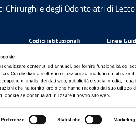
i Chirurghi e degli Odontoiatri di Lecco
Codici istituzionali
Linee Gui
Codice IPA
 cookie
opmcolc
rsonalizzare contenuti ed annunci, per fornire funzionalità dei so
Codice Univoco Ufficio
ffico. Condividiamo inoltre informazioni sul modo in cui utilizza il 
UFHP4H
Sito realizzat
 occupano di analisi dei dati web, pubblicità e social media, i qual
linee guida di 
Codice fiscale
azioni che ha fornito loro o che hanno raccolto dal suo utilizzo d
servizi web de
95035770130
ri cookie se continua ad utilizzare il nostro sito web.
pubblicate da
collaborazion
PER LA TRA
DIGITALE.
Preferenze
Statistiche
Marketing