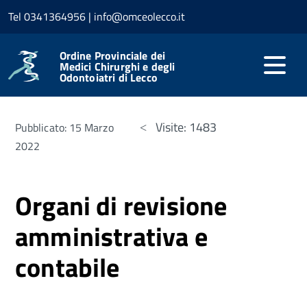
Tel 0341364956 | info@omceolecco.it
Home
Amministrazione trasparente
Controlli e
rilievi sull'amministrazione
Organi di revisione
amministrativa e contabile
Ordine Provinciale dei
Medici Chirurghi e degli
Odontoiatri di Lecco
Visite: 1483
Pubblicato: 15 Marzo
2022
Organi di revisione
amministrativa e
contabile