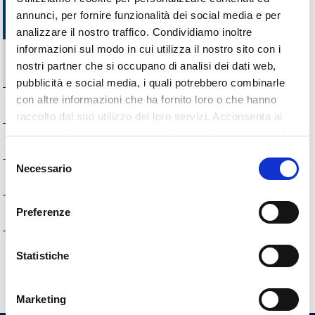
Organi di revisione amministrativa e
annunci, per fornire funzionalità dei social media e per
contabile
analizzare il nostro traffico. Condividiamo inoltre
informazioni sul modo in cui utilizza il nostro sito con i
Organismi indipendenti di valutazione, nuclei di
nostri partner che si occupano di analisi dei dati web,
valutazione o altri organismi con funzioni analoghe
pubblicità e social media, i quali potrebbero combinarle
con altre informazioni che ha fornito loro o che hanno
Servizi erogati
raccolto dal suo utilizzo dei loro servizi. Acconsenta ai
nostri cookie se continua ad utilizzare il nostro sito web.
Pagamenti dell'Amministrazione
Selezione
Necessario
del
Opere pubbliche
consenso
Interventi straordinari e di emergenza
Preferenze
Altri contenuti
Statistiche
Marketing