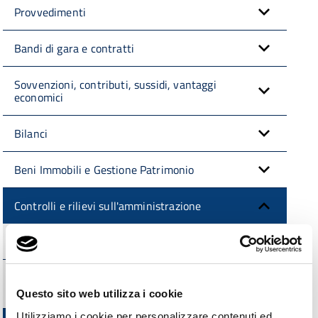
Provvedimenti
Bandi di gara e contratti
Sovvenzioni, contributi, sussidi, vantaggi
economici
Bilanci
Beni Immobili e Gestione Patrimonio
Controlli e rilievi sull'amministrazione
Corte dei conti
Organi di controllo o altri con funzioni
analoghe comunque denominati
Questo sito web utilizza i cookie
Utilizziamo i cookie per personalizzare contenuti ed