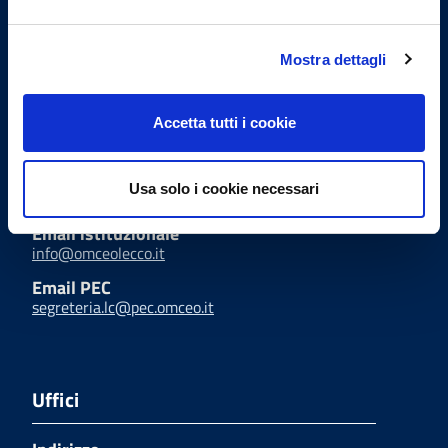
Ordine Provinciale dei Medici
Mostra dettagli
Chirurghi e degli Odontoiatri
di Lecco
Accetta tutti i cookie
Indirizzi email
Usa solo i cookie necessari
Email istituzionale
info@omceolecco.it
Email PEC
segreteria.lc@pec.omceo.it
Uffici