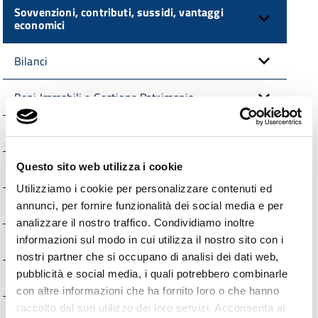
Sovvenzioni, contributi, sussidi, vantaggi
economici
Bilanci
Beni Immobili e Gestione Patrimonio
Controlli e rilievi sull'amministrazione
Questo sito web utilizza i cookie
Servizi erogati
Utilizziamo i cookie per personalizzare contenuti ed
Pagamenti dell'Amministrazione
annunci, per fornire funzionalità dei social media e per
analizzare il nostro traffico. Condividiamo inoltre
Opere pubbliche
informazioni sul modo in cui utilizza il nostro sito con i
nostri partner che si occupano di analisi dei dati web,
pubblicità e social media, i quali potrebbero combinarle
Interventi straordinari e di emergenza
con altre informazioni che ha fornito loro o che hanno
raccolto dal suo utilizzo dei loro servizi. Acconsenta ai
Altri contenuti