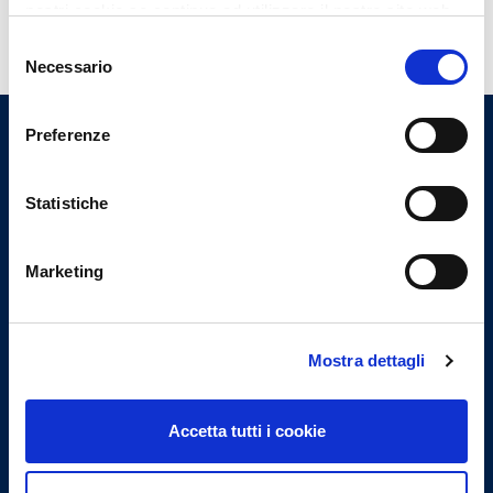
nostri cookie se continua ad utilizzare il nostro sito web.
Selezione
Necessario
del
consenso
Preferenze
Ordine Provinciale dei Medici
Chirurghi e degli Odontoiatri
Statistiche
di Lecco
Marketing
Indirizzi email
Email istituzionale
Mostra dettagli
info@omceolecco.it
Email PEC
Accetta tutti i cookie
segreteria.lc@pec.omceo.it