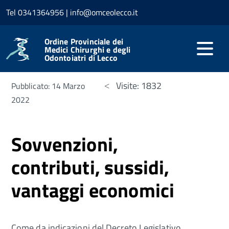
Tel 0341364956 | info@omceolecco.it
Home
Amministrazione trasparente
Sovvenzioni,
contributi, sussidi, vantaggi economici
Ordine Provinciale dei
Medici Chirurghi e degli
Odontoiatri di Lecco
Visite: 1832
Pubblicato: 14 Marzo
2022
Sovvenzioni,
contributi, sussidi,
vantaggi economici
Come da indicazioni del Decreto Legislativo